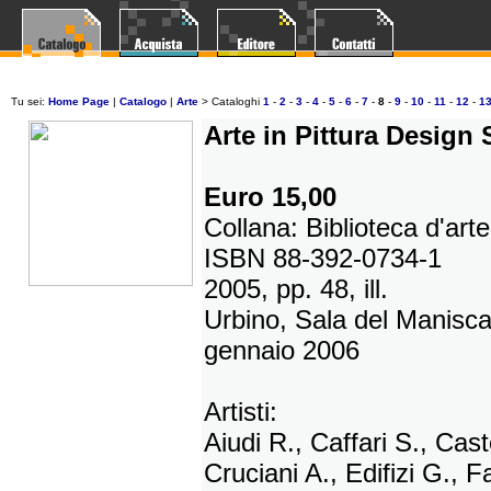
Tu sei:
Home Page
|
Catalogo
|
Arte
>
Cataloghi
1
-
2
-
3
-
4
-
5
-
6
-
7
-
8
-
9
-
10
-
11
-
12
-
1
Arte in Pittura Design
Euro 15,00
Collana: Biblioteca d'arte
ISBN 88-392-0734-1
2005, pp. 48, ill.
Urbino, Sala del Manisca
gennaio 2006
Artisti:
Aiudi R., Caffari S., Cast
Cruciani A., Edifizi G., F