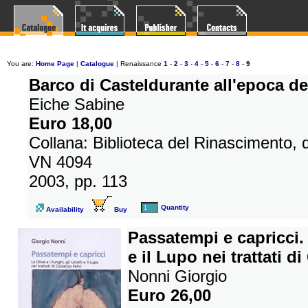
You are:
Home Page
|
Catalogue
| Renaissance
1
-
2
-
3
-
4
-
5
-
6
-
7
-
8
-
9
Barco di Casteldurante all'epoca del
Eiche Sabine
Euro 18,00
Collana: Biblioteca del Rinascimento, 
VN 4094
2003, pp. 113
Quantity
Availability
Buy
Passatempi e capricci. 
e il Lupo nei trattati d
Nonni Giorgio
Euro 26,00