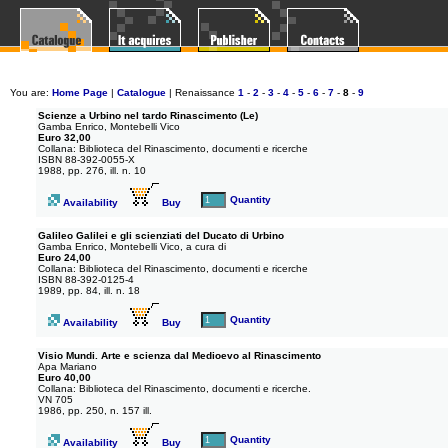
You are:
Home Page
|
Catalogue
| Renaissance
1
-
2
-
3
-
4
-
5
-
6
-
7
-
8
-
9
Scienze a Urbino nel tardo Rinascimento (Le)
Gamba Enrico, Montebelli Vico
Euro 32,00
Collana: Biblioteca del Rinascimento, documenti e ricerche
ISBN 88-392-0055-X
1988, pp. 276, ill. n. 10
Quantity
Availability
Buy
Galileo Galilei e gli scienziati del Ducato di Urbino
Gamba Enrico, Montebelli Vico, a cura di
Euro 24,00
Collana: Biblioteca del Rinascimento, documenti e ricerche
ISBN 88-392-0125-4
1989, pp. 84, ill. n. 18
Quantity
Availability
Buy
Visio Mundi. Arte e scienza dal Medioevo al Rinascimento
Apa Mariano
Euro 40,00
Collana: Biblioteca del Rinascimento, documenti e ricerche.
VN 705
1986, pp. 250, n. 157 ill.
Quantity
Availability
Buy