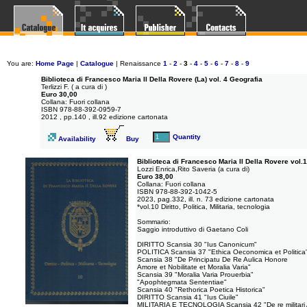
You are:
Home Page
|
Catalogue
| Renaissance
1
-
2
-
3
-
4
-
5
-
6
-
7
-
8
-
9
Biblioteca di Francesco Maria II Della Rovere (La) vol. 4 Geografia
Terlizzi F. ( a cura di )
Euro 30,00
Collana: Fuori collana
ISBN 978-88-392-0959-7
2012 , pp.140 , ill.92 edizione cartonata
Quantity
Availability
Buy
Biblioteca di Francesco Maria II Della Rovere v
Lozzi Enrica,Rito Saveria (a cura di)
Euro 38,00
Collana: Fuori collana
ISBN 978-88-392-1042-5
2023, pag.332, ill. n. 73 edizione cartonata
*vol.10 Diritto, Politica, Militaria, tecnologia
Sommario:
Saggio introduttivo di Gaetano Coli
DIRITTO Scansia 30 "Ius Canonicum"
POLITICA Scansia 37 "Ethica Oeconomica et Politica
Scansia 38 "De Principatu De Re Aulica Honore
Amore et Nobilitate et Moralia Varia"
Scansia 39 "Moralia Varia Prouerbia"
"Apophtegmata Sententiae"
Scansia 40 "Rethorica Poetica Historica"
DIRITTO Scansia 41 "Ius Ciuile"
MILITARIA E TECNOLOGIA Scansia 42 "De re militari A