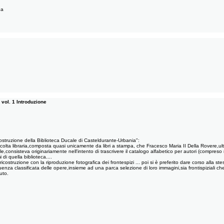
pa
 vol. 1 Introduzione
icostruzione della Biblioteca Ducale di Casteldurante-Urbania":
raccolta libraria,composta quasi unicamente da libri a stampa, che Fracesco Maria II Della Rovere,u
consisteva originariamente nell'intento di trascrivere il catalogo alfabetico per autori (compreso
di quella biblioteca....
ostruzione con la riproduzione fotografica dei frontespizi ... poi si è preferito dare corso alla ste
equenza classificata delle opere,insieme ad una parca selezione di loro immagini,sia frontispiziali che
uto.