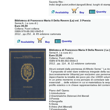
Saveria Rito :
Indici degli autori,editori,tipografi,librai; luoghi di stam
Quantity
Availability
Buy
Biblioteca di Francesco Maria II Della Rovere (La) vol. 3 Poesia
Serrai A. ( a cura di )
Euro 35,00
Collana: Fuori collana
ISBN 978-88-392-0945-0
2012 , pp.252 , ill. 85 edizione cartonata
Quantity
Availability
Buy
Biblioteca di Francesco Maria II Della Rovere ( La )
Serrai A. ( a cura di )
Euro 23,00
Collana: Fuori collana
ISBN 978-88-392-0944-3
2012 , pp. 114 , ill. 12 edizione cartonata
Alcuni estratti dalla premessa di Alfredo Serrai " La r
" Il proposito di voler dare evidenza integrale della 
(successivamente Urbania) per esclusivo uso personale,
rispecchiante la totalità dei poco più che 13000 volumi 
In un primo momento si era pensato di corredare tale ric
essenziali ... delle edizioni in cui si materializza la s
profilo estetico o in chiave rappresentativa del conten
Piano dell' Opera:
1-Introduzione
2-Grammatiche.Dizionari.Arti liberali
3-Poesia
4-Geografia
5-Storia
6-Artes (Arti illiberali)
7-Epistolografia