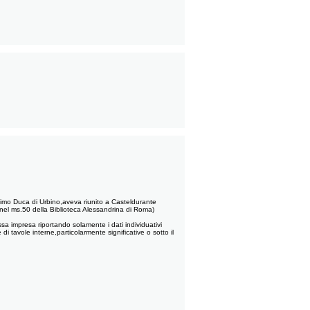
ltimo Duca di Urbino,aveva riunito a Casteldurante
 nel ms.50 della Biblioteca Alessandrina di Roma)
ssa impresa riportando solamente i dati individuativi
 di tavole interne,particolarmente significative o sotto il