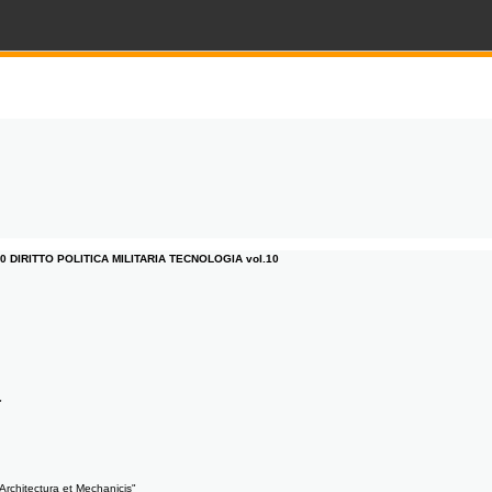
ol.10 DIRITTO POLITICA MILITARIA TECNOLOGIA vol.10
"
rchitectura et Mechanicis"