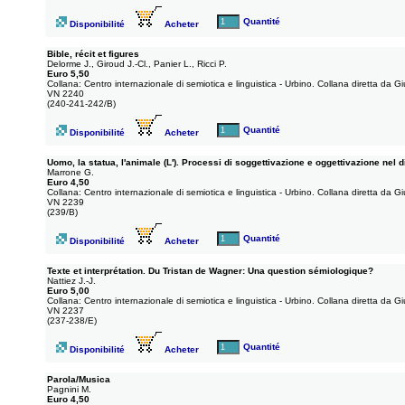
Quantité
Disponibilité
Acheter
Bible, récit et figures
Delorme J., Giroud J.-Cl., Panier L., Ricci P.
Euro 5,50
Collana: Centro internazionale di semiotica e linguistica - Urbino. Collana diretta da 
VN 2240
(240-241-242/B)
Quantité
Disponibilité
Acheter
Uomo, la statua, l'animale (L'). Processi di soggettivazione e oggettivazione nel 
Marrone G.
Euro 4,50
Collana: Centro internazionale di semiotica e linguistica - Urbino. Collana diretta da 
VN 2239
(239/B)
Quantité
Disponibilité
Acheter
Texte et interprétation. Du Tristan de Wagner: Una question sémiologique?
Nattiez J.-J.
Euro 5,00
Collana: Centro internazionale di semiotica e linguistica - Urbino. Collana diretta da 
VN 2237
(237-238/E)
Quantité
Disponibilité
Acheter
Parola/Musica
Pagnini M.
Euro 4,50