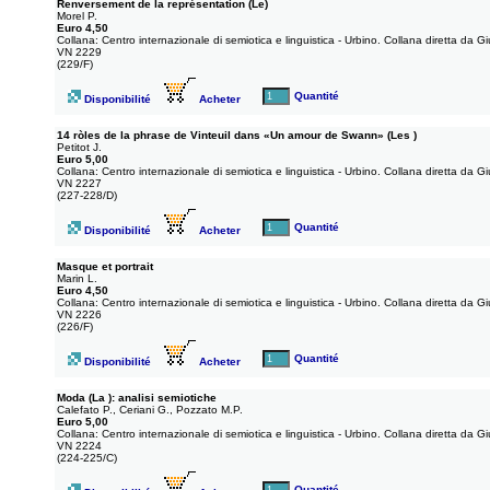
Renversement de la représentation (Le)
Morel P.
Euro 4,50
Collana: Centro internazionale di semiotica e linguistica - Urbino. Collana diretta da 
VN 2229
(229/F)
Quantité
Disponibilité
Acheter
14 ròles de la phrase de Vinteuil dans «Un amour de Swann» (Les )
Petitot J.
Euro 5,00
Collana: Centro internazionale di semiotica e linguistica - Urbino. Collana diretta da 
VN 2227
(227-228/D)
Quantité
Disponibilité
Acheter
Masque et portrait
Marin L.
Euro 4,50
Collana: Centro internazionale di semiotica e linguistica - Urbino. Collana diretta da 
VN 2226
(226/F)
Quantité
Disponibilité
Acheter
Moda (La ): analisi semiotiche
Calefato P., Ceriani G., Pozzato M.P.
Euro 5,00
Collana: Centro internazionale di semiotica e linguistica - Urbino. Collana diretta da 
VN 2224
(224-225/C)
Quantité