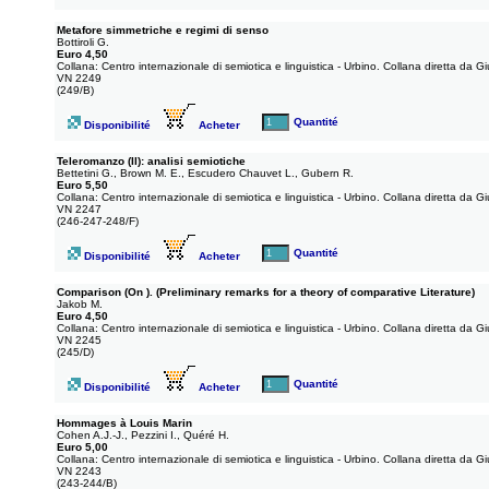
Metafore simmetriche e regimi di senso
Bottiroli G.
Euro 4,50
Collana: Centro internazionale di semiotica e linguistica - Urbino. Collana diretta da 
VN 2249
(249/B)
Quantité
Disponibilité
Acheter
Teleromanzo (Il): analisi semiotiche
Bettetini G., Brown M. E., Escudero Chauvet L., Gubern R.
Euro 5,50
Collana: Centro internazionale di semiotica e linguistica - Urbino. Collana diretta da 
VN 2247
(246-247-248/F)
Quantité
Disponibilité
Acheter
Comparison (On ). (Preliminary remarks for a theory of comparative Literature)
Jakob M.
Euro 4,50
Collana: Centro internazionale di semiotica e linguistica - Urbino. Collana diretta da 
VN 2245
(245/D)
Quantité
Disponibilité
Acheter
Hommages à Louis Marin
Cohen A.J.-J., Pezzini I., Quéré H.
Euro 5,00
Collana: Centro internazionale di semiotica e linguistica - Urbino. Collana diretta da 
VN 2243
(243-244/B)