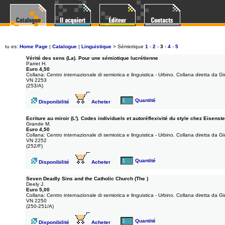
tu es:
Home Page
|
Catalogue
|
Linguistique
>
Sémiotique
1
-
2
-
3
-
4
-
5
Vérité des sens (La). Pour une sémiotique lucrétienne
Parret H.
Euro 4,50
Collana: Centro internazionale di semiotica e linguistica - Urbino. Collana diretta da 
VN 2253
(253/A)
Quantité
Disponibilité
Acheter
Ecriture au miroir (L'). Codes individuels et autoréflexivité du style chez Eisenste
Grande M.
Euro 4,50
Collana: Centro internazionale di semiotica e linguistica - Urbino. Collana diretta da 
VN 2252
(252/F)
Quantité
Disponibilité
Acheter
Seven Deadly Sins and the Catholic Church (The )
Deely J.
Euro 5,00
Collana: Centro internazionale di semiotica e linguistica - Urbino. Collana diretta da 
VN 2250
(250-251/A)
Quantité
Disponibilité
Acheter