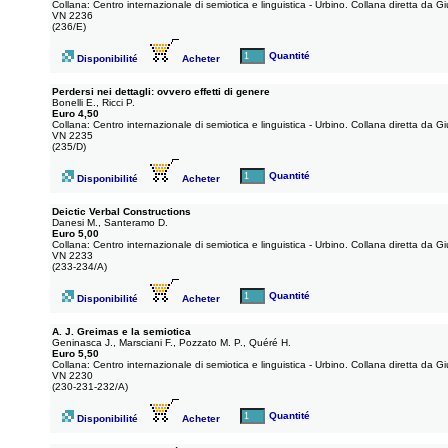
Collana: Centro internazionale di semiotica e linguistica - Urbino. Collana diretta da 
VN 2236
(236/E)
Quantité
Disponibilité
Acheter
Perdersi nei dettagli: ovvero effetti di genere
Bonelli E., Ricci P.
Euro 4,50
Collana: Centro internazionale di semiotica e linguistica - Urbino. Collana diretta da 
VN 2235
(235/D)
Quantité
Disponibilité
Acheter
Deictic Verbal Constructions
Danesi M., Santeramo D.
Euro 5,00
Collana: Centro internazionale di semiotica e linguistica - Urbino. Collana diretta da 
VN 2233
(233-234/A)
Quantité
Disponibilité
Acheter
A. J. Greimas e la semiotica
Geninasca J., Marsciani F., Pozzato M. P., Quéré H.
Euro 5,50
Collana: Centro internazionale di semiotica e linguistica - Urbino. Collana diretta da 
VN 2230
(230-231-232/A)
Quantité
Disponibilité
Acheter