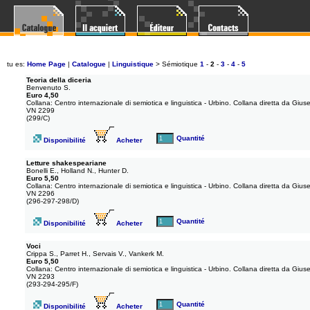
tu es:
Home Page
|
Catalogue
|
Linguistique
>
Sémiotique
1
-
2
-
3
-
4
-
5
Teoria della diceria
Benvenuto S.
Euro 4,50
Collana: Centro internazionale di semiotica e linguistica - Urbino. Collana diretta da Gius
VN 2299
(299/C)
Quantité
Disponibilité
Acheter
Letture shakespeariane
Bonelli E., Holland N., Hunter D.
Euro 5,50
Collana: Centro internazionale di semiotica e linguistica - Urbino. Collana diretta da Gius
VN 2296
(296-297-298/D)
Quantité
Disponibilité
Acheter
Voci
Crippa S., Parret H., Servais V., Vankerk M.
Euro 5,50
Collana: Centro internazionale di semiotica e linguistica - Urbino. Collana diretta da Gius
VN 2293
(293-294-295/F)
Quantité
Disponibilité
Acheter