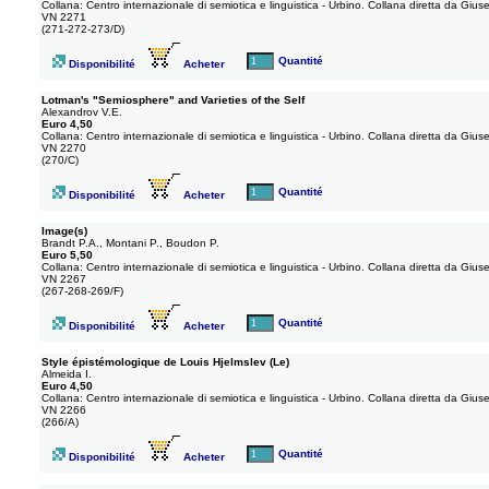
Collana: Centro internazionale di semiotica e linguistica - Urbino. Collana diretta da Gius
VN 2271
(271-272-273/D)
Quantité
Disponibilité
Acheter
Lotman's "Semiosphere" and Varieties of the Self
Alexandrov V.E.
Euro 4,50
Collana: Centro internazionale di semiotica e linguistica - Urbino. Collana diretta da Gius
VN 2270
(270/C)
Quantité
Disponibilité
Acheter
Image(s)
Brandt P.A., Montani P., Boudon P.
Euro 5,50
Collana: Centro internazionale di semiotica e linguistica - Urbino. Collana diretta da Gius
VN 2267
(267-268-269/F)
Quantité
Disponibilité
Acheter
Style épistémologique de Louis Hjelmslev (Le)
Almeida I.
Euro 4,50
Collana: Centro internazionale di semiotica e linguistica - Urbino. Collana diretta da Gius
VN 2266
(266/A)
Quantité
Disponibilité
Acheter