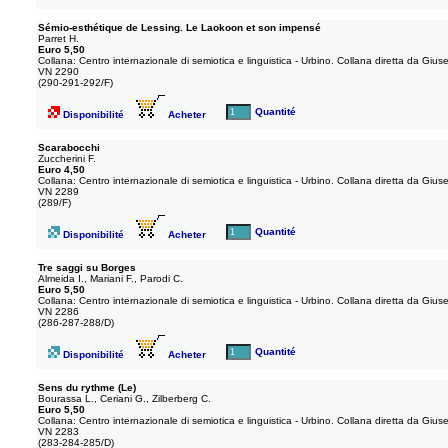
Sémio-esthétique de Lessing. Le Laokoon et son impensé
Parret H.
Euro 5,50
Collana: Centro internazionale di semiotica e linguistica - Urbino. Collana diretta da Gius
VN 2290
(290-291-292/F)
Quantité
Disponibilité
Acheter
Scarabocchi
Zuccherini F.
Euro 4,50
Collana: Centro internazionale di semiotica e linguistica - Urbino. Collana diretta da Gius
VN 2289
(289/F)
Quantité
Disponibilité
Acheter
Tre saggi su Borges
Almeida I., Mariani F., Parodi C.
Euro 5,50
Collana: Centro internazionale di semiotica e linguistica - Urbino. Collana diretta da Gius
VN 2286
(286-287-288/D)
Quantité
Disponibilité
Acheter
Sens du rythme (Le)
Bourassa L., Ceriani G., Zilberberg C.
Euro 5,50
Collana: Centro internazionale di semiotica e linguistica - Urbino. Collana diretta da Gius
VN 2283
(283-284-285/D)