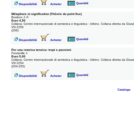
Quantité
Disponibilité
Acheter
Métaphore et signification (Théorie du point fixe)
Bordron J.-F.
Euro 4,50
Collana: Centro internazionale di semiotica e linguistica - Urbino. Collana diretta da Gius
VN 2256
(256)
Quantité
Disponibilité
Acheter
Per una retorica tensiva: tropi e passioni
Fontanille J.
Euro 5,00
Collana: Centro internazionale di semiotica e linguistica - Urbino. Collana diretta da Gius
VN 2254
(254-255)
Quantité
Disponibilité
Acheter
Catalogo