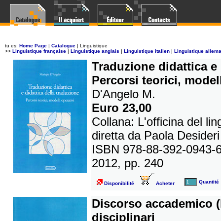
tu es:
Home Page
|
Catalogue
| Linguistique
>>
Linguistique française
|
Linguistique anglais
|
Linguistique italien
|
Linguistique allem
Traduzione didattica e 
Percorsi teorici, modell
D'Angelo M.
Euro 23,00
Collana: L'officina del li
diretta da Paola Desideri
ISBN 978-88-392-0943-
2012, pp. 240
Quantité
Disponibilité
Acheter
Discorso accademico (I
disciplinari