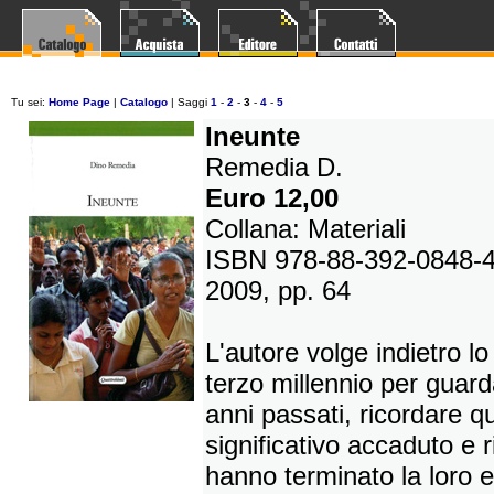
Tu sei:
Home Page
|
Catalogo
| Saggi
1
-
2
-
3
-
4
-
5
Ineunte
Remedia D.
Euro 12,00
Collana: Materiali
ISBN 978-88-392-0848-
2009, pp. 64
L'autore volge indietro l
terzo millennio per guarda
anni passati, ricordare 
significativo accaduto e 
hanno terminato la loro 