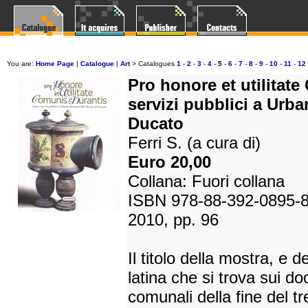
You are:
Home Page
|
Catalogue
|
Art
>
Catalogues
1
-
2
-
3
-
4
-
5
-
6
-
7
-
8
-
9
-
10
-
11
-
12
Pro honore et utilitat
servizi pubblici a Urba
Ducato
Ferri S. (a cura di)
Euro 20,00
Collana: Fuori collana
ISBN 978-88-392-0895-
2010, pp. 96
Il titolo della mostra, e 
latina che si trova sui do
comunali della fine del tr