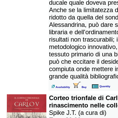
ducale quale doveva prese
Anche se la limitatezza 
ridotto da quella del sond
Alessandrina, può dare s
libraria e dell'ordinamen
risultati non trascurabili;
metodologico innovativo,
tessuto primario di una b
può che eccitare il desid
compiuta onde mettere in 
grande qualità bibliografi
Quantity
Availability
Buy
Corteo trionfale di Carl
rinascimento nelle col
Spike J.T. (a cura di)