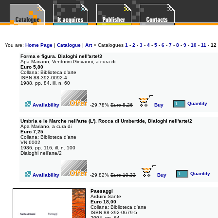
You are:
Home Page
|
Catalogue
|
Art
>
Catalogues
1
-
2
-
3
-
4
-
5
-
6
-
7
-
8
-
9
-
10
-
11
-
12
Forma e figura. Dialoghi nell'arte/3
Apa Mariano, Venturini Giovanni, a cura di
Euro 5,80
Collana: Biblioteca d'arte
ISBN 88-392-0092-4
1988, pp. 84, ill. n. 60
Quantity
Availability
-29,78%
Euro 8,26
Buy
Umbria e le Marche nell'arte (L'). Rocca di Umbertide, Dialoghi nell'arte/2
Apa Mariano, a cura di
Euro 7,25
Collana: Biblioteca d'arte
VN 6002
1986, pp. 116, ill. n. 100
Dialoghi nell'arte/2
Quantity
Availability
-29,82%
Euro 10,33
Buy
Paesaggi
Arduini Sante
Euro 18,00
Collana: Biblioteca d'arte
ISBN 88-392-0679-5
2004, pp. 64