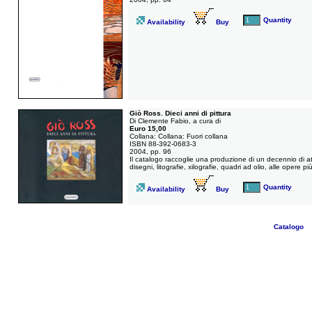
Quantity
Availability
Buy
Giò Ross. Dieci anni di pittura
Di Clemente Fabio, a cura di
Euro 15,00
Collana: Collana: Fuori collana
ISBN 88-392-0683-3
2004, pp. 96
Il catalogo raccoglie una produzione di un decennio di atti
disegni, litografie, xilografie, quadri ad olio, alle opere pi
Quantity
Availability
Buy
Catalogo