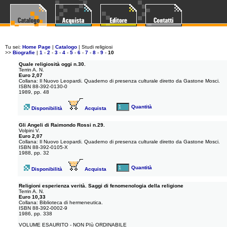
Tu sei:
Home Page
|
Catalogo
| Studi religiosi
>>
Biografie
|
1
-
2
-
3
-
4
-
5
-
6
-
7
-
8
-
9
-
10
Quale religiosità oggi n.30.
Terrin A. N.
Euro 2,07
Collana: Il Nuovo Leopardi. Quaderno di presenza culturale diretto da Gastone Mosci.
ISBN 88-392-0130-0
1989, pp. 48
Quantità
Disponibilità
Acquista
Gli Angeli di Raimondo Rossi n.29.
Volpini V.
Euro 2,07
Collana: Il Nuovo Leopardi. Quaderno di presenza culturale diretto da Gastone Mosci.
ISBN 88-392-0105-X
1988, pp. 32
Quantità
Disponibilità
Acquista
Religioni esperienza verità. Saggi di fenomenologia della religione
Terrin A. N.
Euro 10,33
Collana: Biblioteca di hermeneutica.
ISBN 88-392-0002-9
1986, pp. 338
VOLUME ESAURITO - NON PIù ORDINABILE