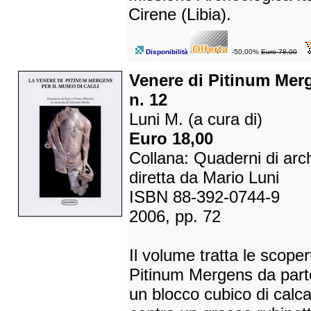
Cirene (Libia).
Disponibilità
-50,00%
Euro 78,00
Venere di Pitinum Merg
n. 12
Luni M. (a cura di)
Euro 18,00
Collana: Quaderni di arc
diretta da Mario Luni
ISBN 88-392-0744-9
2006, pp. 72
Il volume tratta le scope
Pitinum Mergens da parte
un blocco cubico di calca