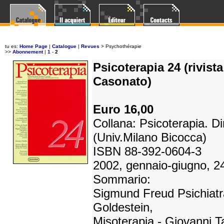
tu es:
Home Page
|
Catalogue
|
Revues
>
Psychothérapie
>>
Abonnement
|
1
-
2
Psicoterapia 24 (rivist
Casonato)
Euro 16,00
Collana: Psicoterapia. D
(Univ.Milano Bicocca)
ISBN 88-392-0604-3
2002, gennaio-giugno, 2
Sommario:
Sigmund Freud Psichiatr
Goldestein,
Misoterapia - Giovanni 