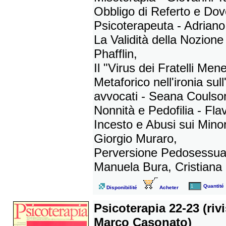
Obbligo di Referto e Dov
Psicoterapeuta - Adriano 
La Validità della Nozion
Phafflin,
Il "Virus dei Fratelli M
Metaforico nell'ironia sul
avvocati - Seana Coulso
Nonnità e Pedofilia - Flav
Incesto e Abusi sui Minor
Giorgio Muraro,
Perversione Pedosessua
Manuela Bura, Cristiana 
Quantité
Disponibilité
Acheter
Psicoterapia 22-23 (riv
Marco Casonato)