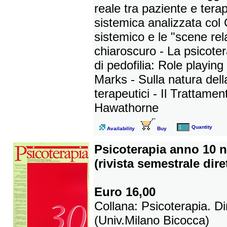
reale tra paziente e terap
sistemica analizzata col
sistemico e le "scene rela
chiaroscuro - La psicoter
di pedofilia: Role playin
Marks - Sulla natura della
terapeutici - Il Trattam
Hawathorne
Quantity
Availability
Buy
Psicoterapia anno 10 
(rivista semestrale dir
Euro 16,00
Collana: Psicoterapia. D
(Univ.Milano Bicocca)