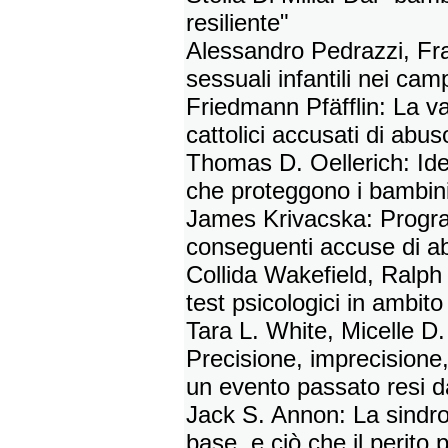
resiliente"
Alessandro Pedrazzi, Fr
sessuali infantili nei cam
Friedmann Pfäfflin: La va
cattolici accusati di abu
Thomas D. Oellerich: Iden
che proteggono i bambin
James Krivacska: Progr
conseguenti accuse di a
Collida Wakefield, Ralph
test psicologici in ambit
Tara L. White, Micelle D
Precisione, imprecisione,
un evento passato resi d
Jack S. Annon: La sindro
base, e ciò che il perito 