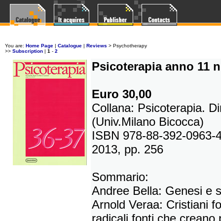
You are:
Home Page
|
Catalogue
|
Reviews
>
Psychotherapy
>>
Subscription
|
1
-
2
Psicoterapia anno 11 n
Euro 30,00
Collana: Psicoterapia. D
(Univ.Milano Bicocca)
ISBN 978-88-392-0963-
2013, pp. 256
Sommario:
Andree Bella: Genesi e s
Arnold Veraa: Cristiani f
radicali fonti che creano