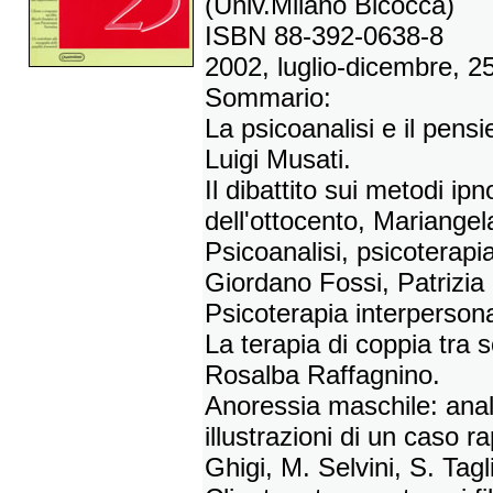
(Univ.Milano Bicocca)
ISBN 88-392-0638-8
2002, luglio-dicembre, 2
Sommario:
La psicoanalisi e il pens
Luigi Musati.
Il dibattito sui metodi ipno
dell'ottocento, Mariangela
Psicoanalisi, psicoterapia
Giordano Fossi, Patrizia
Psicoterapia interperson
La terapia di coppia tra s
Rosalba Raffagnino.
Anoressia maschile: anal
illustrazioni di un caso r
Ghigi, M. Selvini, S. Tagli