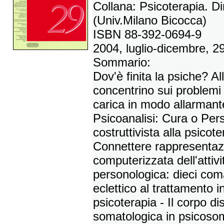
Collana: Psicoterapia. D
(Univ.Milano Bicocca)
ISBN 88-392-0694-9
2004, luglio-dicembre, 2
Sommario:
Dov'è finita la psiche? Al
concentrino sui problemi 
carica in modo allarmante 
Psicoanalisi: Cura o Pe
costruttivista alla psicote
Connettere rappresentazio
computerizzata dell'attivi
personologica: dieci co
eclettico al trattamento in
psicoterapia - Il corpo di
somatologica in psicosoma