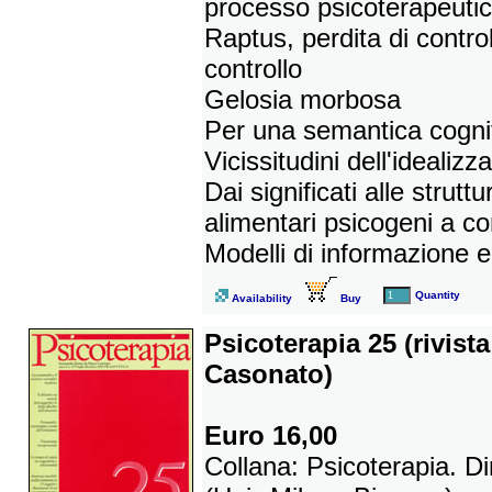
processo psicoterapeuti
Raptus, perdita di control
controllo
Gelosia morbosa
Per una semantica cognit
Vicissitudini dell'idealizz
Dai significati alle strutt
alimentari psicogeni a co
Modelli di informazione e
Quantity
Availability
Buy
Psicoterapia 25 (rivist
Casonato)
Euro 16,00
Collana: Psicoterapia. D