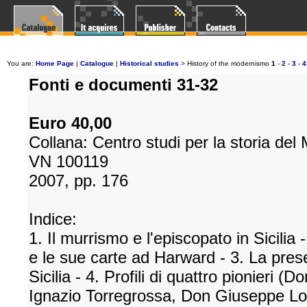
You are:
Home Page
|
Catalogue
|
Historical studies
>
History of the modernismo
1
-
2
-
3
-
4
Fonti e documenti 31-32
Euro 40,00
Collana: Centro studi per la storia de
VN 100119
2007, pp. 176
Indice:
1. Il murrismo e l'episcopato in Sicilia 
e le sue carte ad Harward - 3. La pres
Sicilia - 4. Profili di quattro pionieri 
Ignazio Torregrossa, Don Giuseppe Loc