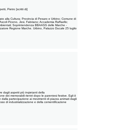
i, Pietro [scritti di]
orato alla Cultura; Provincia di Pesaro e Urbino; Comune di
, Ascoli Piceno, Jesi, Fabriano; Accademia Raffaello;
 e Ambientali; Soprintendenza BBAASS delle Marche -
izzatore Regione Marche. Urbino, Palazzo Ducale 25 luglio
 dagli aspetti più inqietanti della
ne dei memorabili rientri dopo le parentesi festive. Egli è
dalla partecipazione ai movimenti di piazza animati dagli
so di industrializzazione e della cementificazione