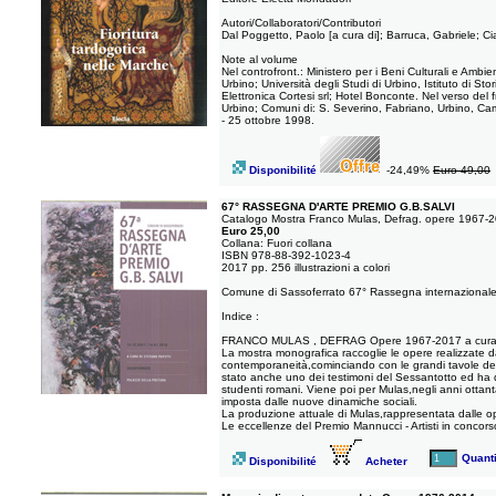
Autori/Collaboratori/Contributori
Dal Poggetto, Paolo [a cura di]; Barruca, Gabriele; Ci
Note al volume
Nel controfront.: Ministero per i Beni Culturali e Ambi
Urbino; Università degli Studi di Urbino, Istituto di S
Elettronica Cortesi srl; Hotel Bonconte. Nel verso del
Urbino; Comuni di: S. Severino, Fabriano, Urbino, Ca
- 25 ottobre 1998.
Disponibilité
-24,49%
Euro 49,00
67° RASSEGNA D'ARTE PREMIO G.B.SALVI
Catalogo Mostra Franco Mulas, Defrag. opere 1967-
Euro 25,00
Collana: Fuori collana
ISBN 978-88-392-1023-4
2017 pp. 256 illustrazioni a colori
Comune di Sassoferrato 67° Rassegna internazionale d
Indice :
FRANCO MULAS , DEFRAG Opere 1967-2017 a cura d
La mostra monografica raccoglie le opere realizzate dal
contemporaneità,cominciando con le grandi tavole dedica
stato anche uno dei testimoni del Sessantotto ed ha d
studenti romani. Viene poi per Mulas,negli anni ottan
imposta dalle nuove dinamiche sociali.
La produzione attuale di Mulas,rappresentata dalle ope
Le eccellenze del Premio Mannucci - Artisti in concors
Quanti
Disponibilité
Acheter