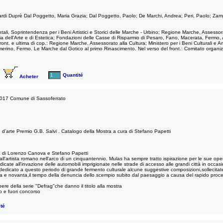
ardi Duprè Dal Poggetto, Maria Grazia; Dal Poggetto, Paolo; De Marchi, Andrea; Peri, Paolo; Zampett
entali, Soprintendenza per i Beni Artistici e Storici delle Marche - Urbino; Regione Marche, Assess
toria dell'Arte e di Estetica; Fondazioni delle Casse di Risparmio di Pesaro, Fano, Macerata, Fermo
 front. e ultima di cop.: Regione Marche, Assessorato alla Cultura; Ministero per i Beni Culturali
merino, Fermo. Le Marche dal Gotico al primo Rinascimento. Nel verso del front.: Comitato organ
Quantité
Acheter
2017 Comune di Sassoferrato
’arte Premio G.B. Salvi . Catalogo della Mostra a cura di Stefano Papetti
i Lorenzo Canova e Stefano Papetti
l'artista romano nell'arco di un cinquantennio. Mulas ha sempre tratto ispirazione per le sue opere
te all'invazione delle automobili imprigionate nelle strade di accesso alle grandi città in occasio
edicato a questo periodo di grande fermento culturale alcune suggestive composizioni,sollecitate 
ta e novanta,il tempo della denuncia dello scempio subito dal paesaggio a causa del rapido proces
re della serie "Defrag"che danno il titolo alla mostra
o e fuori concorso
té