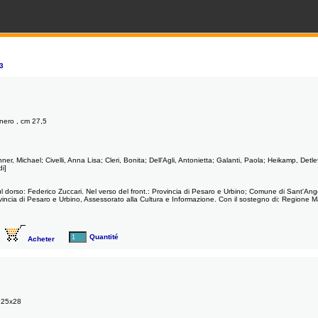
3
 nero , cm 27,5
runner, Michael; Civelli, Anna Lisa; Cleri, Bonita; Dell'Agli, Antonietta; Galanti, Paola; Heikamp, Det
di]
Tit. sul dorso: Federico Zuccari. Nel verso del front.: Provincia di Pesaro e Urbino; Comune di Sant
incia di Pesaro e Urbino, Assessorato alla Cultura e Informazione. Con il sostegno di: Regione M
Quantité
Acheter
m 25x28