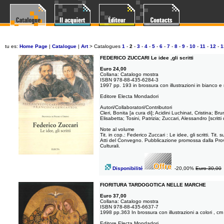
tu es:
Home Page
|
Catalogue
|
Art
>
Catalogues
1
-
2
-
3
-
4
-
5
-
6
-
7
-
8
-
9
-
10
-
11
-
12
-
1
FEDERICO ZUCCARI Le idee ,gli scritti
Euro 24,00
Collana: Catalogo mostra
ISBN 978-88-435-6284-3
1997 pp. 193 in brossura con illustrazioni in bianco e
Editore Electa Mondadori
Autori/Collaboratori/Contributori
Cleri, Bonita [a cura di]; Acidini Luchinat, Cristina; B
Elisabetta; Tosini, Patrizia; Zuccari, Alessandro [scritti 
Note al volume
Tit. in cop.: Federico Zuccari : Le idee, gli scritti. 
Atti del Convegno. Pubblicazione promossa dalla Prov
Culturali.
Disponibilité
-20,00%
Euro 30,00
FIORITURA TARDOGOTICA NELLE MARCHE
Euro 37,00
Collana: Catalogo mostra
ISBN 978-88-435-6637-7
1998 pp.363 In brossura con illustrazioni a colori , c
Editore Electa Mondadori