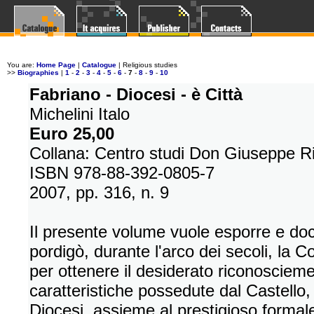
You are:
Home Page
|
Catalogue
| Religious studies
>>
Biographies
|
1
-
2
-
3
-
4
-
5
-
6
-
7
-
8
-
9
-
10
Fabriano - Diocesi - è Città
Michelini Italo
Euro 25,00
Collana: Centro studi Don Giuseppe Ri
ISBN 978-88-392-0805-7
2007, pp. 316, n. 9
Il presente volume vuole esporre e d
pordigò, durante l'arco dei secoli, la 
per ottenere il desiderato riconoscieme
caratteristiche possedute dal Castello,
Diocesi, assieme al prestigioso formale 